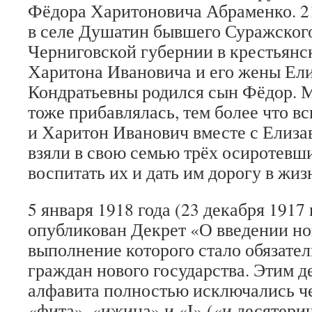
Фёдора Харитоновича Абраменко. 21
в селе Душатин бывшего Суражского
Черниговской губернии в крестьянс
Харитона Ивановича и его жены Ел
Кондратьевны родился сын Фёдор. М
тоже прибавлялась, тем более что вс
и Харитон Иванович вместе с Елиза
взяли в свою семью трёх осиротевши
воспитать их и дать им дорогу в жиз
5 января 1918 года (23 декабря 1917 г
опубликован Декрет «О введении но
выполнение которого стало обязател
граждан нового государства. Этим д
алфавита полностью исключались че
«фита», «ижица» и «I» («и десятери