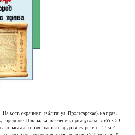
 На вост. окраине г. (вблизи ул. Пролетарская), на прав,
к, городище. Площадка поселения, прямоугольная (65 x 50
ена оврагами и возвышается над уровнем реки на 15 м. С
тны следы плохо сохранившихся укреплений. Культурный