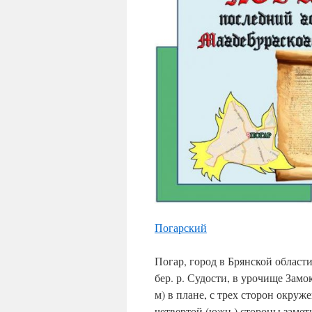
Погарский
Погар, город в Брянской области.
бер. р. Судости, в урочище Замо
м) в плане, с трех сторон окруж
четвертой (южн.) стороны заме