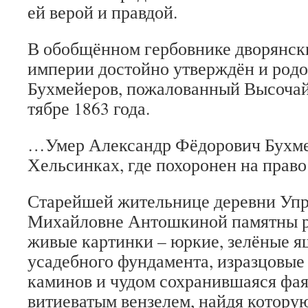
ей верой и правдой.
В обобщённом гербов­нике дворянск
империи до­стойно утверждён и ро­д
Бух­мейеров, пожалованный Высочай
тябре 1863 года.
…Умер Александр Фёдо­рович Бухмей
Хельсинках, где похоро­нен на прав
Старейшей жительнице деревни Уп
Михайловне Антошкиной памятны 
живые картинки – юркие, зелёные ящ
усадебного фундамен­та, изразцовые
каминов и чудом сохранившаяся фая
витиеватым вензелем, найдя которую