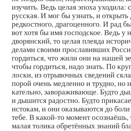
изучить. Ведь целая эпоха уходила: с
русская. И мог бы узнать, и открыть
редкостно­го, драгоценного. И рад бы
вот хотя бы имя господское. Ведь у н
дворянский, то целая плеяда историч
делами своими прославивших Рос­си
гордить­ся, что жили они на нашей з
чтобы гордиться, надо знать. По кр
лоски, из отрывочных све­дений скла
порой очень медленно и трудно, но 
кательно, завораживающе. Будто ды
и дышится радостно. Будто прикаса
истокам, и они ока­зываются до бол
тебе. В какой-то момент осознаёшь, 
малая толика обретённых знаний благ