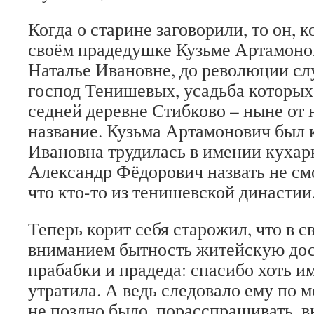
Когда о старине загово­рили, то он, к
своём прадедуш­ке Кузьме Артамоно
Наталье Ива­новне, до революции с
господ Тенишевых, усадьба кото­рых
седней деревне Стибково – ныне от 
название. Кузьма Артамо­нович был к
Ивановна трудилась в имении кухар
Александр Фёдоро­вич назвать не смо
что кто-то из тени­шевской династии
Теперь корит себя старо­жил, что в с
вниманием бытность житейскую дос
прабабки и пра­деда: спасибо хоть им
утратила. А ведь следовало ему по м
не поздно было, порасспра­шивать, вн