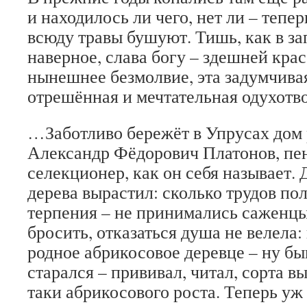
и находилось ли чего, нет ли – тепе
всюду травы бушуют. Тишь, как в зап
наверное, сла­ва богу – здешней крас
нынешнее безмолвие, эта задумчивая
отрешён­ная и мечтательная одухот­
…Заботливо бережёт в Упрусах дом 
Александр Фёдоро­вич Платонов, пе
селекционер, как он себя называет.
дерева вы­растил: сколько трудов по­
терпения – не принимались саженцы,
бросить, от­казаться душа не велела:
родное абрикосовое деревце – ну быв
старался – прививал, читал, сорта вы
таки абри­косового роста. Теперь у