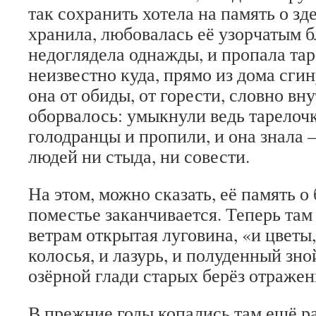
так со­хранить хотела на память о з
хра­нила, любовалась её узор­чатым б
недоглядела однажды, и пропала таре
неизвестно куда, пря­мо из дома сги
она от обиды, от горести, словно вну
оборвалось: умык­нули ведь тарелоч
голодранцы и пропили, и она знала – 
людей ни стыда, ни совести.
На этом, можно сказать, её память о
поместье заканчива­ется. Теперь там
ветрам открытая лу­говина, «и цветы,
колосья, и лазурь, и полуденный зно
озёрной глади ста­рых берёз отраже
В прежние годы копа­лись там ещё ра