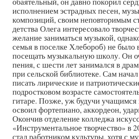
обаятельный, он давно покорил серд
исполнением эстрадных песен, муз
композиций, своим неповторимым ст
детства Олега интересовало творчес
желание заниматься музыкой, однако
семья в поселке Хлебороб) не было
посещать музыкальную школу. Он о
пения, с шести лет занимался в дра
при сельской библиотеке. Сам начал
писать лирические и патриотически
подростковом возрасте самостоятель
гитаре. Позже, уж будучи учащимся
освоил фортепиано, аккордеон, уда
Окончив отделение колледжа искус
«Инструментальное творчество» в 20
стал работником культуры, хотя с м