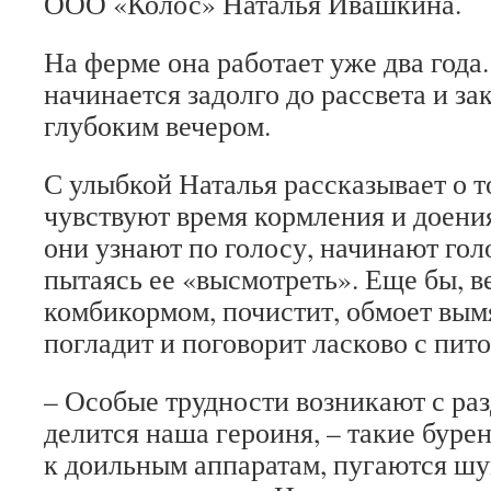
ООО «Колос» Наталья Ивашкина.
На ферме она работает уже два года.
начинается задолго до рассве­та и з
глубоким вечером.
С улыбкой Наталья рас­сказывает о т
чувствуют время кормления и доени
они узнают по голосу, начинают го­л
пытаясь ее «вы­смотреть». Еще бы, 
комбикормом, почи­стит, обмоет вым
погладит и поговорит ла­сково с пит
– Особые трудности воз­никают с ра
делится наша героиня, – та­кие бур
к доильным аппаратам, пугают­ся шу